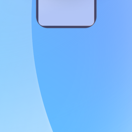
лекарственных средств - медицинские отчеты
Требования: - среднее профессиональное образование -
опыт работы - коммуникабельность,
стрессоустойчивость - мобильность…
ИНДИВИДУАЛЬНЫЙ ПРЕДПРИНИМАТЕЛЬ НУРМАГОМАЕВ М
г Махачкала, ул Абубакарова, д 14
Позвонить
Откликнуться
Работа фельдшером в Махачкале
Работа фельдшером в Махачкале с зарплатой до 130 000
рублей. Найдено 2 свежих вакансии фельдшера в
Махачкале на сайте Rabota.ru.