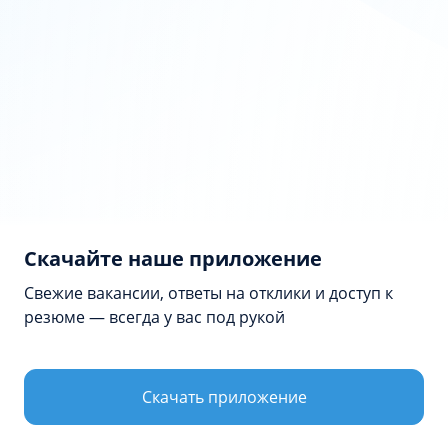
Скачайте наше приложение
Свежие вакансии, ответы на отклики и доступ к
резюме — всегда у вас под рукой
Продолжая просмотр сайта, я соглашаюсь с
использованием файлов cookie владельцем сайта в
соответствии с
Политикой в отношении файлов cookie
Скачать приложение
Принять и закрыть