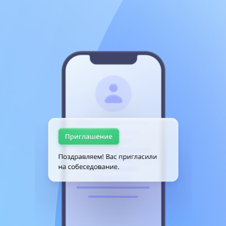
Фельдшер
до 130 000 руб.
Ищем фельдшера на вахту, график 45/45, около 190 000
за рабочую вахту. Дорогу оплачиваем, спецодежду
выдаем, на обучения направляем. Питание
организовано за счет работодателя.
Быстрый отклик
Промышленная медицина
Поселок Салым, Ханты-Мансийский Автономный
округ - Югра, Нефтеюганский р-н, поселок Салым
Позвонить
Откликнуться
Медсестра/Медбрат
40 000 — 50 000 руб.
Обязанности: - забор крови - учёт и хранение